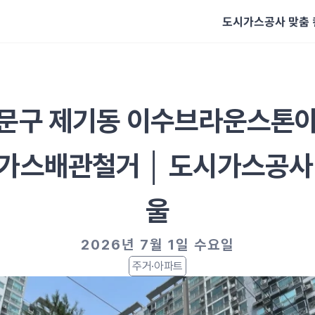
도시가스공사 맞춤
문구 제기동 이수브라운스톤아
가스배관철거 │ 도시가스공사
울
2026년 7월 1일 수요일
주거·아파트