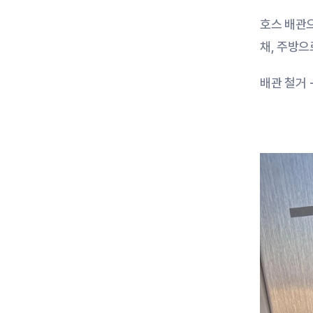
호스 배관
채, 주방으
배관 철거