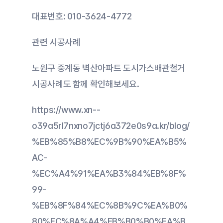
대표번호: 010-3624-4772
관련 시공사례
노원구 중계동 벽산아파트 도시가스배관철거 
시공사례도 함께 확인해보세요.
https://www.xn--
o39a5rl7nxno7jctj6a372e0s9a.kr/blog/
%EB%85%B8%EC%9B%90%EA%B5%
AC-
%EC%A4%91%EA%B3%84%EB%8F%
99-
%EB%8F%84%EC%8B%9C%EA%B0%
80%EC%8A%A4%EB%B0%B0%EA%B