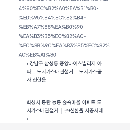
4%80%EC%B2%A0%EA%B1%B0-
%ED%95%B4%EC%B2%B4-
%EB%A7%88%EA%B0%90-
%EA%B3%B5%EC%82%AC-
%EC%8B%9C%EA%B3%B5%EC%82%
AC%EB%A1%80
‹ 강남구 삼성동 중앙하이츠빌리지 아
파트 도시가스배관철거 │ 도시가스공
사 신한울
화성시 동탄 능동 숲속마을 아파트 도
시가스배관철거 │ ㈜신한울 시공사례 
›