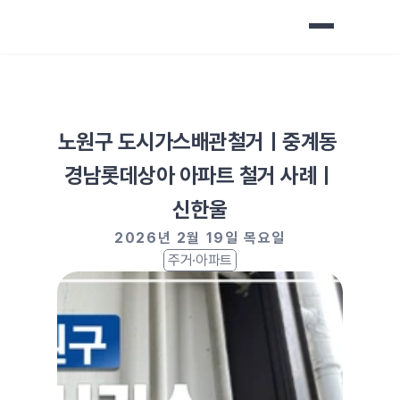
노원구 도시가스배관철거ㅣ중계동 
경남롯데상아 아파트 철거 사례ㅣ
신한울
2026년 2월 19일 목요일
주거·아파트