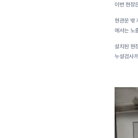
이번 현장
현관문 밖 
에서는 노
설치된 현장
누설검사까