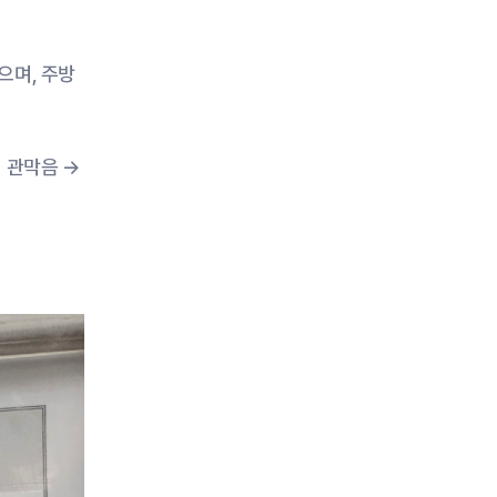
으며, 주방
관막음 → 