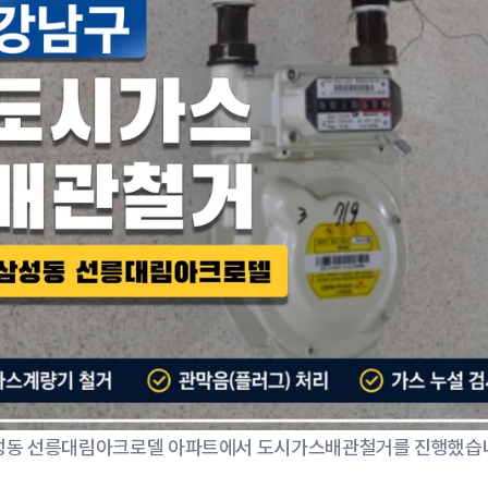
성동 선릉대림아크로델 아파트에서 도시가스배관철거를 진행했습