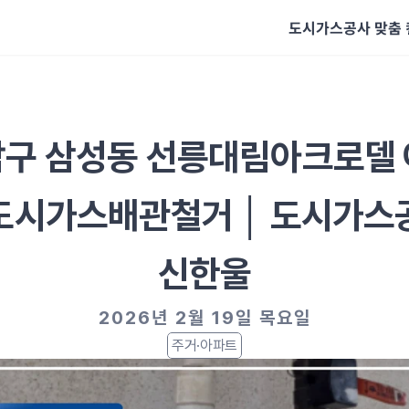
도시가스공사 맞춤
구 삼성동 선릉대림아크로델
도시가스배관철거 │ 도시가스공
신한울
2026년 2월 19일 목요일
주거·아파트