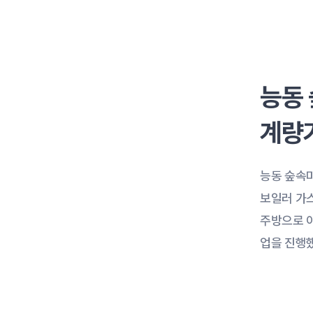
능동 
계량
능동 숲속
보일러 가
주방으로 이
업을 진행