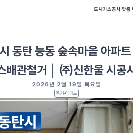
도시가스공사 맞춤
시 동탄 능동 숲속마을 아파트
스배관철거 │ ㈜신한울 시공
2026년 2월 19일 목요일
주거·아파트